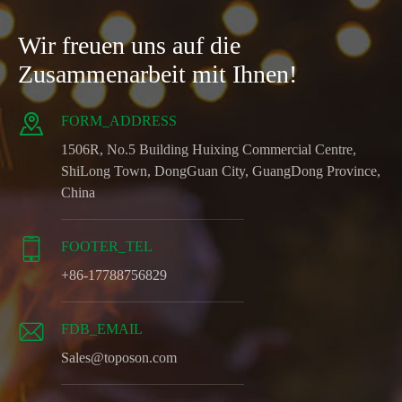
Wir freuen uns auf die
Zusammenarbeit mit Ihnen!

FORM_ADDRESS
1506R, No.5 Building Huixing Commercial Centre,
ShiLong Town, DongGuan City, GuangDong Province,
China

FOOTER_TEL
+86-17788756829

FDB_EMAIL
Sales@toposon.com