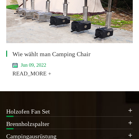
Wie wählt man Camping Chair
Jun 09, 2022
READ_MORE +
Holzofen Fan Set

Brennholzspalter

Campingausrüstung
