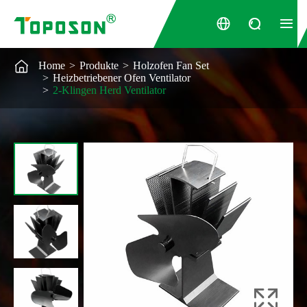




Home
Produkte
Holzofen Fan Set
Heizbetriebener Ofen Ventilator
2-Klingen Herd Ventilator
