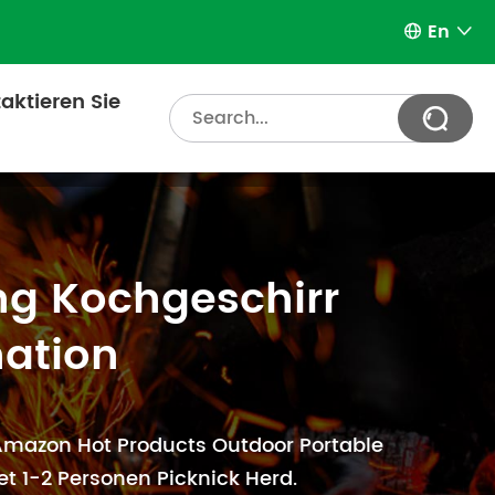
En


aktieren Sie

g Kochgeschirr
ation
Amazon Hot Products Outdoor Portable
t 1-2 Personen Picknick Herd.