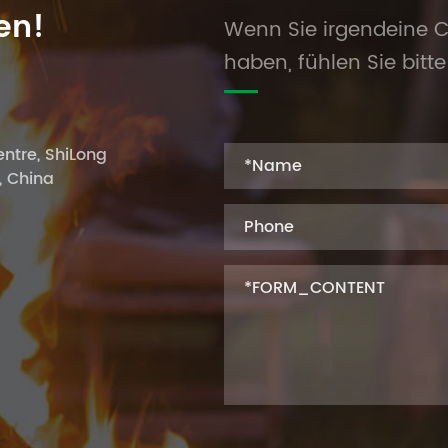
en!
Wenn Sie irgendeine C
haben, fühlen Sie bitte 
ntre, ShiLong
, China