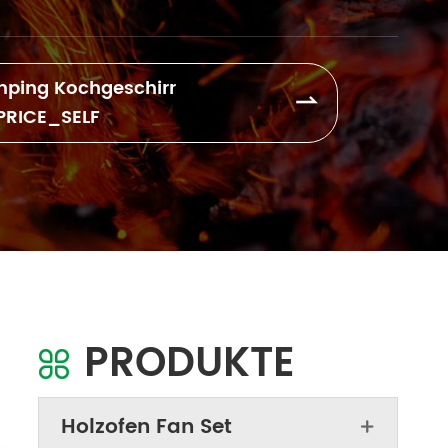
ping Kochgeschirr

PRICE_SELF
PRODUKTE

Holzofen Fan Set
