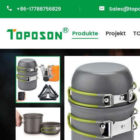

+86-17788756829

Sales@top
Produkte
Projekt
T

Home
Produkte
Campingausrüstung
C