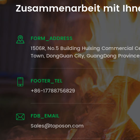
Zusammenarbeit mit Ihn
FORM_ADDRESS

1506R, No.5 Building Huixing Commercial Ce
Town, DongGuan City, GuangDong Province
FOOTER_TEL

+86-17788756829
FDB_EMAIL

Sales@toposon.com