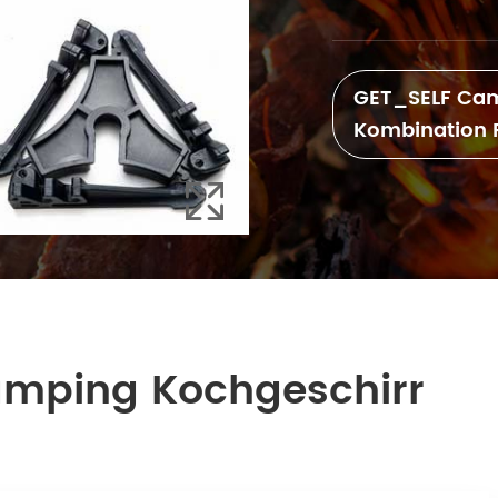
GET_SELF Cam
Kombination 

amping Kochgeschirr