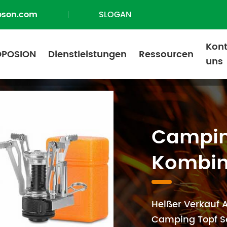
oson.com
SLOGAN
Kont
OPOSION
Dienstleistungen
Ressourcen
uns
amping Tools
Camping Kochgeschirr Kombination
Campin
Kombin
Heißer Verkauf 
Camping Topf Se