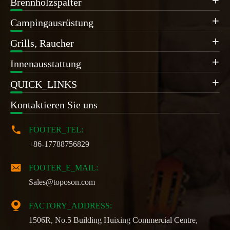
Brennholzspalter

Campingausrüstung

Grills, Raucher

Innenausstattung

QUICK_LINKS

Kontaktieren Sie uns

FOOTER_TEL:
+86-17788756829

FOOTER_E_MAIL:
Sales@toposon.com

FACTORY_ADDRESS:
1506R, No.5 Building Huixing Commercial Centre,