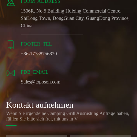

FORM_ADDRESS
1506R, No.5 Building Huixing Commercial Centre,
ShiLong Town, DongGuan City, GuangDong Province,
China

FOOTER_TEL
+86-17788756829

FDB_EMAIL
Sales@toposon.com
Kontakt aufnehmen
Wenn Sie irgendeine Camping Grill Ausrüstung Anfrage haben,
fühlen Sie bitte sich frei, mit uns in V